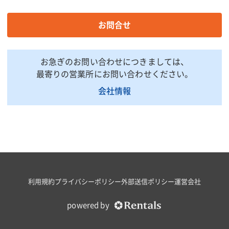
デッキ積載荷重(kg)
1000
デッキ最大地上高(m)
12
お問合せ
デッキ最大作業半径(m)
9.8(170kg積載時)
デッキ外寸法(長さ×幅×
3.0×1.75×1.01
お急ぎのお問い合わせにつきましては、
手すり高さ)(m)
最寄りの営業所にお問い合わせください。
デッキ旋回角度/旋回速度
360°連続/1.0min-{rpm}
会社情報
ブーム起伏角度
ー17°〜78°
ブーム長さ(m)
3.715〜8.885
アウトリガ張出幅(最小/
1.67/2.28/2.88/3.48
中間1/中間2/最大)(m)
資格
高所作業車技能講習
掲載されている仕様は、代表的な機種です。実際に納品されるものとは異なる場合
がございます。詳しい仕様につきましては、最寄の営業所までお問い合わせ下さ
利用規約
プライバシーポリシー
外部送信ポリシー
運営会社
い。
powered by
印刷用ページ