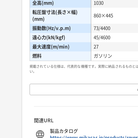
全高(mm)
1030
転圧盤寸法(長さ×幅)
860×445
(mm)
振動数(Hz/v.p.m)
73/4400
遠心力(kN/kgf)
45/4600
最大速度(m/min)
27
燃料
ガソリン
掲載されている仕様は、代表的な機種です。実際に納品されるものと
い。
関連URL
製品カタログ
https://www.mikasas.jp/products/reve